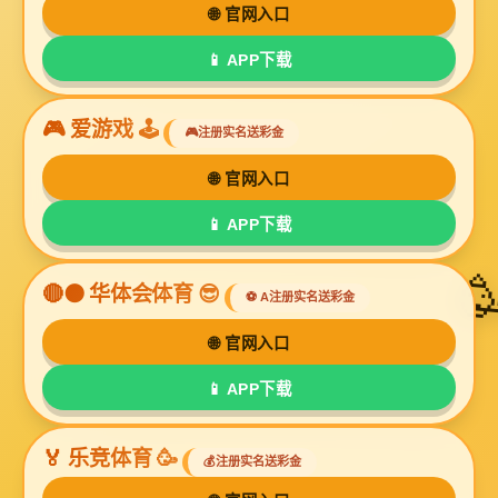
作者： 时间：2019-10-25 浏览次数：1764
2019年10月25日上午，渝北区市场监督管理局刘永安
局长、重庆人力资源服务产业园运营公司刘杨董事长一行
莅临非凡娱乐集团总部，在非凡娱乐集团品牌管理负责人
周梦瑶的陪同下进行了参观交流。